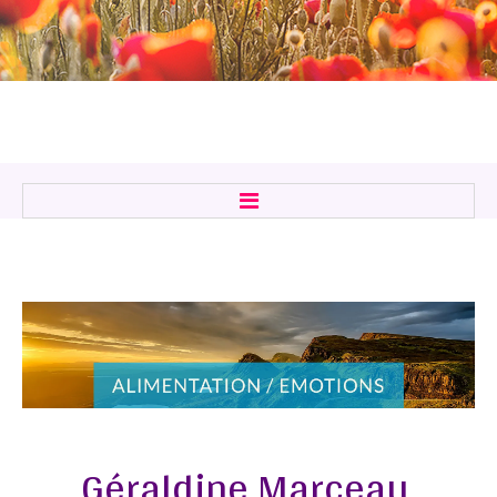
Accueil
Hypnose ericksonienne
Relation d'aide
Alimentation/Emotions
Formation Hypnose Arrêt Tabac
Contact
Géraldine
Marceau,