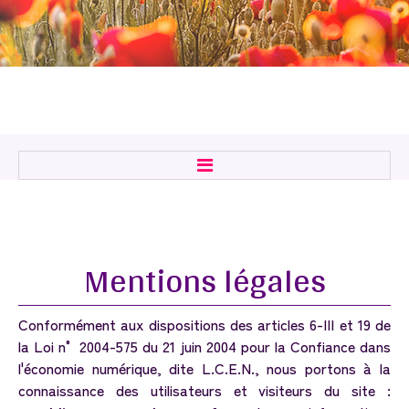
Accueil
Hypnose ericksonienne
Mentions
légales
Relation d'aide
Alimentation/Emotions
Conformément aux dispositions des articles 6-III et 19 de
Formation Hypnose Arrêt Tabac
la Loi n° 2004-575 du 21 juin 2004 pour la Confiance dans
Contact
l'économie numérique, dite L.C.E.N., nous portons à la
connaissance des utilisateurs et visiteurs du site :